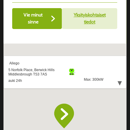
Vie minut
Yksityiskohtaiset
sinne
tiedot