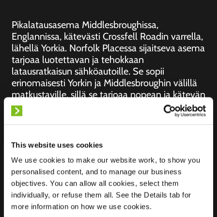
Pikalatausasema Middlesbroughissa,
Englannissa, kätevästi Crossfell Roadin varrella,
lähellä Yorkia. Norfolk Placessa sijaitseva asema
tarjoaa luotettavan ja tehokkaan
latausratkaisun sähköautoille. Se sopii
erinomaisesti Yorkin ja Middlesbroughin välillä
matkustaville, sillä se tarjoaa nopean ja kätevän
pysähdyspaikan, jossa voit ladata sähköautosi
ja nauttia samalla läheisistä mukavuuksista.
This website uses cookies
We use cookies to make our website work, to show you
personalised content, and to manage our business
Sijainti
5 Norfolk Place,
objectives. You can allow all cookies, select them
Berwick Hills
individually, or refuse them all. See the Details tab for
TS3 7AS
more information on how we use cookies.
Middlesbrough