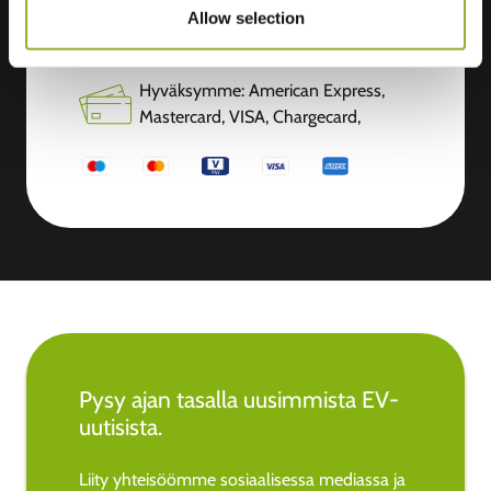
Allow selection
Lisätietoja
Hyväksymme: American Express,
Mastercard, VISA, Chargecard,
Pysy ajan tasalla uusimmista EV-
uutisista.
Liity yhteisöömme sosiaalisessa mediassa ja