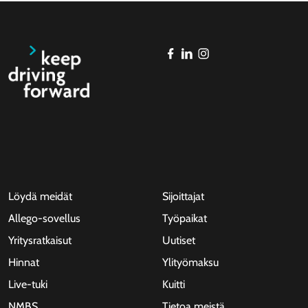
Löydä meidät
Sijoittajat
Allego-sovellus
Työpaikat
Yritysratkaisut
Uutiset
Hinnat
Ylityömaksu
Live-tuki
Kuitti
NMBS
Tietoa meistä