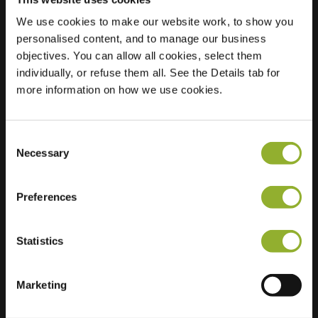
We use cookies to make our website work, to show you
personalised content, and to manage our business
Sijainti
Ameidepark 716
objectives. You can allow all cookies, select them
5701 ZZ Helmond
individually, or refuse them all. See the Details tab for
Netherlands
more information on how we use cookies.
Regular Charging
1 of 2 available
Consent
Necessary
Selection
Preferences
Lisätietoja
Statistics
Hyväksymme: American Express,
Mastercard, VISA, Chargecard,
Marketing