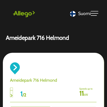
Suomi
Ameidepark 716 Helmond
Ameidepark 716 Helmond
Speeds up to
11
1
/
2
kW