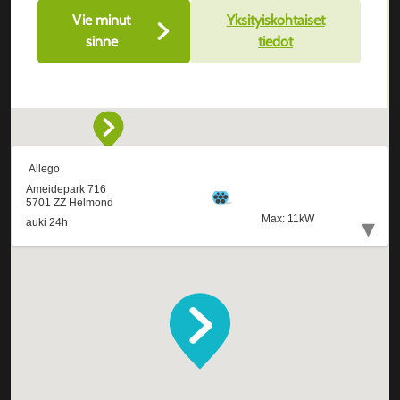
Vie minut
Yksityiskohtaiset
sinne
tiedot