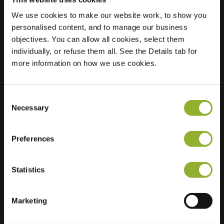
We use cookies to make our website work, to show you
personalised content, and to manage our business
Sijainti
AngelsloÃ "rdijk 13
objectives. You can allow all cookies, select them
7822 HK Emmen
individually, or refuse them all. See the Details tab for
Alankomaat
more information on how we use cookies.
Regular Charging
2 of 2 available
Consent
Necessary
Selection
Preferences
Lisätietoja
Statistics
Hyväksymme: American Express,
Mastercard, VISA, Chargecard,
Marketing