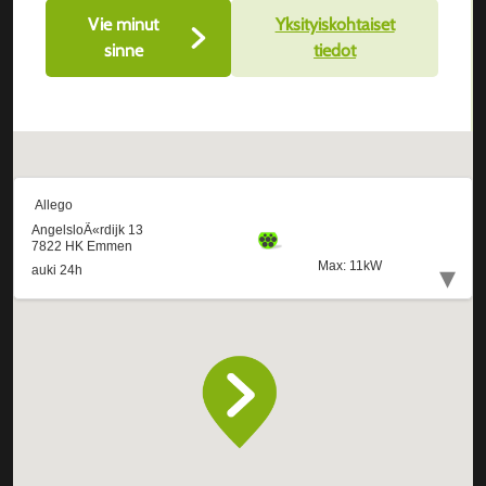
Vie minut
Yksityiskohtaiset
sinne
tiedot