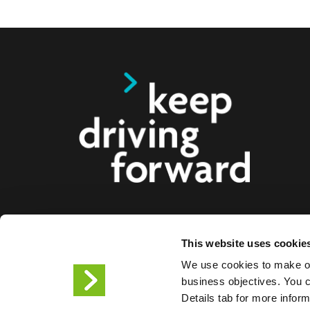
Tarjoamme älykkäitä latausratkaisuja sähköautoille
This website uses cookie
busseille ja kuorma-autoille kuluttajille, yrityksille 
We use cookies to make ou
Kokonaisvaltaiset latausratkaisumme helpottavat y
business objectives. You ca
kaupunkeja tarjoamaan sähköautoilijoiden tarvit
Details tab for more infor
infrastruktuuria, ja tuotteidemme skaalautuvuus t