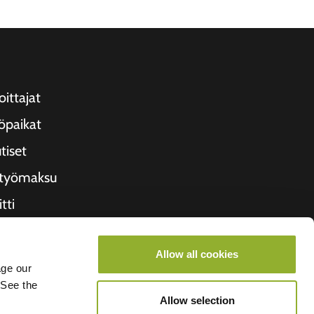
oittajat
öpaikat
tiset
ityömaksu
tti
etoa meistä
Allow all cookies
roometiket
age our
 See the
Allow selection