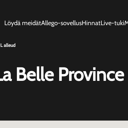
Löydä meidät
Allego-sovellus
Hinnat
Live-tuki
L alleud
 Belle Province 