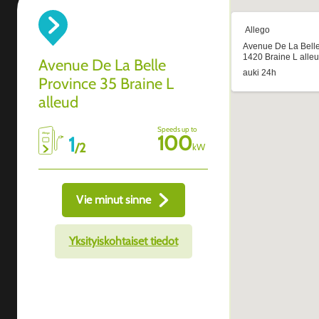
Avenue De La Belle
Province 35 Braine L
alleud
Speeds up to
100
1
/
2
kW
Vie minut sinne
Yksityiskohtaiset tiedot