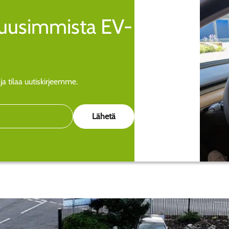
a uusimmista EV-
a tilaa uutiskirjeemme.