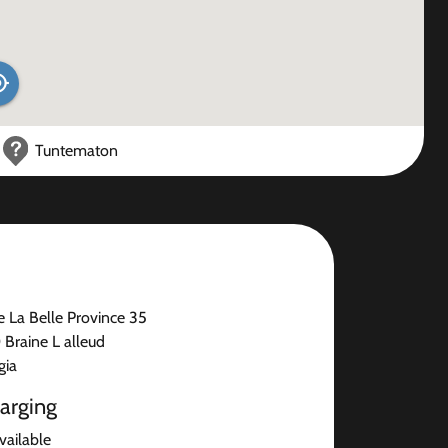
Tuntematon
 La Belle Province 35
 Braine L alleud
gia
arging
available