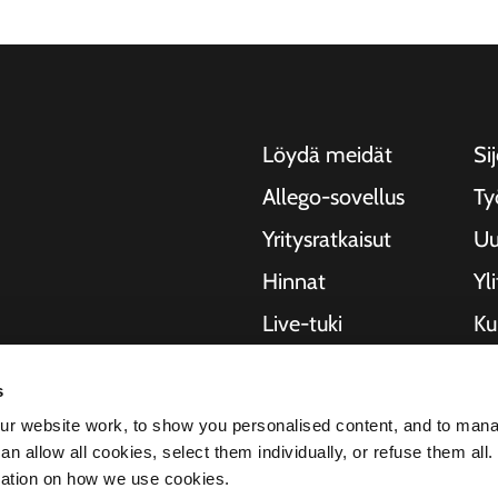
Löydä meidät
Sij
Allego-sovellus
Ty
Yritysratkaisut
Uu
Hinnat
Yl
Live-tuki
Kui
NMBS
Ti
, moottoripyörille,
s
ja kaupungeille.
Toimittajat
St
r website work, to show you personalised content, and to man
rityksiä ja
n allow all cookies, select them individually, or refuse them all.
semaa
mation on how we use cookies.
ekee meistä