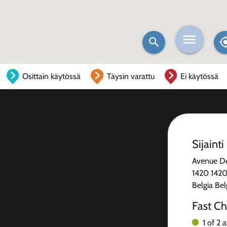
Osittain käytössä
Täysin varattu
Ei käytössä
Sijainti
Avenue De
1420 1420
Belgia Bel
Fast Ch
1 of 2 