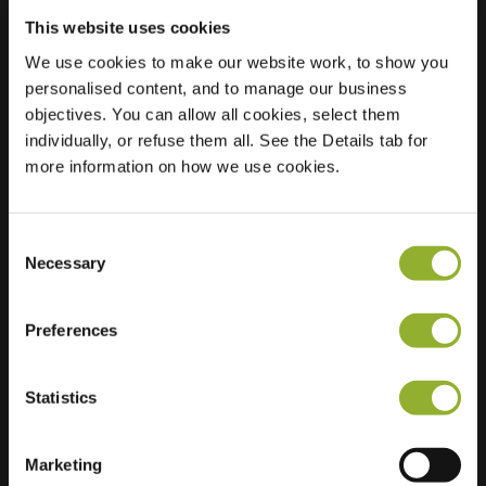
This website uses cookies
We use cookies to make our website work, to show you
personalised content, and to manage our business
Sijainti
Brullenweide 44
objectives. You can allow all cookies, select them
6931 VN
individually, or refuse them all. See the Details tab for
Westervoort
more information on how we use cookies.
Netherlands
Regular Charging
2 of 2 available
Consent
Necessary
Selection
Preferences
Statistics
Lisätietoja
Marketing
Hyväksymme: American Express,