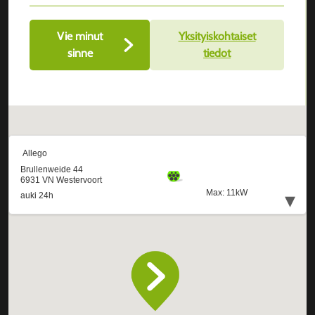
Vie minut
Yksityiskohtaiset
sinne
tiedot