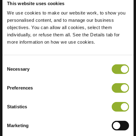
This website uses cookies
We use cookies to make our website work, to show you
Sijainti
personalised content, and to manage our business
Commissaris
objectives. You can allow all cookies, select them
Hubersstraat 17
individually, or refuse them all. See the Details tab for
2900 Schoten
more information on how we use cookies.
Belgia
Regular Charging
0 of 2 available
Consent
Necessary
Selection
Preferences
Lisätietoja
Statistics
Hyväksymme: American Express,
Marketing
Mastercard, VISA, Chargecard,