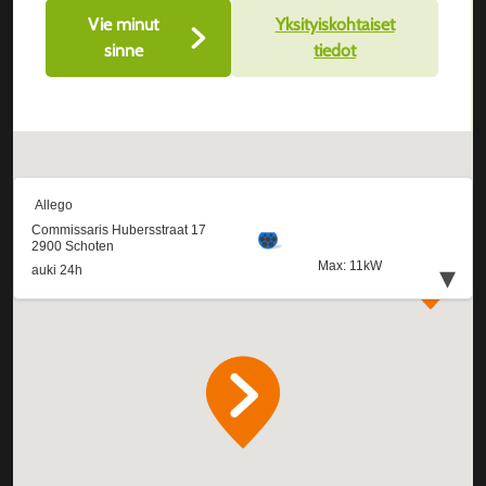
Vie minut
Yksityiskohtaiset
sinne
tiedot