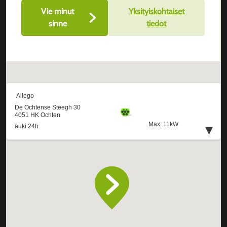
Vie minut
Yksityiskohtaiset
sinne
tiedot