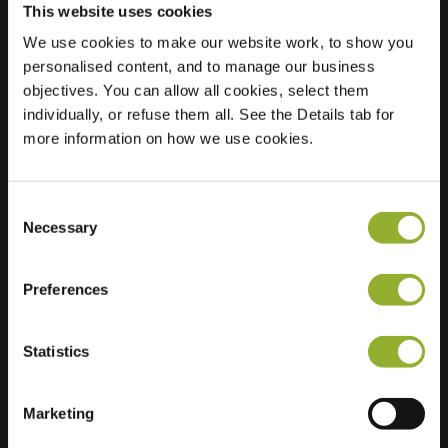
This website uses cookies
We use cookies to make our website work, to show you
Sijainti
personalised content, and to manage our business
De Ochtense Steegh
objectives. You can allow all cookies, select them
30
individually, or refuse them all. See the Details tab for
4051 HK Ochten
more information on how we use cookies.
Alankomaat
Regular Charging
2 of 2 available
Consent
Necessary
Selection
Preferences
Lisätietoja
Statistics
Hyväksymme: American Express,
Marketing
Mastercard, VISA, Chargecard,