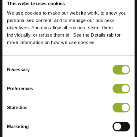
This website uses cookies
We use cookies to make our website work, to show you
Sijainti
personalised content, and to manage our business
Espenhof 2
objectives. You can allow all cookies, select them
3355 BM
individually, or refuse them all. See the Details tab for
Papendrecht
more information on how we use cookies.
Alankomaat
Regular Charging
2 of 2 available
Consent
Necessary
Selection
Preferences
Lisätietoja
Statistics
Hyväksymme: American Express,
Marketing
Mastercard, VISA, Chargecard,