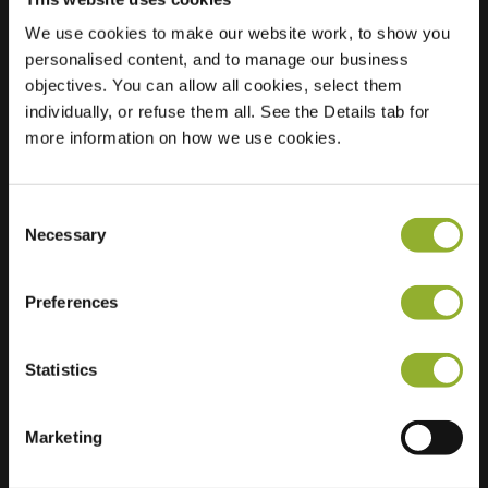
We use cookies to make our website work, to show you
personalised content, and to manage our business
Sijainti
Josinahof 2
objectives. You can allow all cookies, select them
4194 AD Meteren
individually, or refuse them all. See the Details tab for
Alankomaat
more information on how we use cookies.
Regular Charging
1 of 2 available
Consent
Necessary
Selection
Preferences
Lisätietoja
Statistics
Hyväksymme: American Express,
Mastercard, VISA, Chargecard,
Marketing