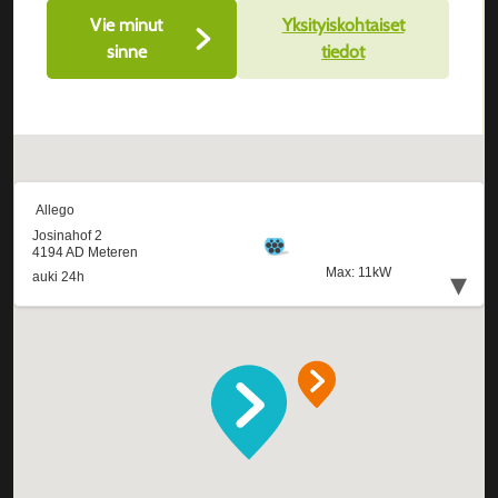
Vie minut
Yksityiskohtaiset
sinne
tiedot