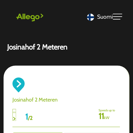
Suomi
Josinahof 2 Meteren
Josinahof 2 Meteren
Speeds up to
11
1
/
2
kW