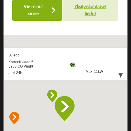
Vie minut
Yksityiskohtaiset
sinne
tiedot