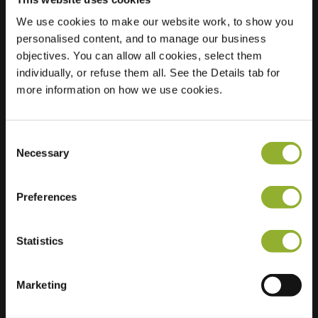
We use cookies to make our website work, to show you
personalised content, and to manage our business
Sijainti
Kampdijklaan 5
objectives. You can allow all cookies, select them
5263 CG Vught
individually, or refuse them all. See the Details tab for
Alankomaat
more information on how we use cookies.
Regular Charging
2 of 2 available
Consent
Necessary
Selection
Preferences
Lisätietoja
Statistics
Hyväksymme: American Express,
Mastercard, VISA, Chargecard,
Marketing