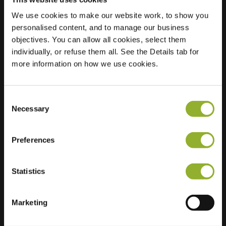
We use cookies to make our website work, to show you
personalised content, and to manage our business
Sijainti
Kloosterstraat 15
objectives. You can allow all cookies, select them
9470 Denderleeuw
individually, or refuse them all. See the Details tab for
Belgia Belgia
more information on how we use cookies.
Regular Charging
2 of 2 available
Consent
Necessary
Selection
Preferences
Lisätietoja
Statistics
Hyväksymme: American Express,
Mastercard, VISA, Chargecard,
Marketing