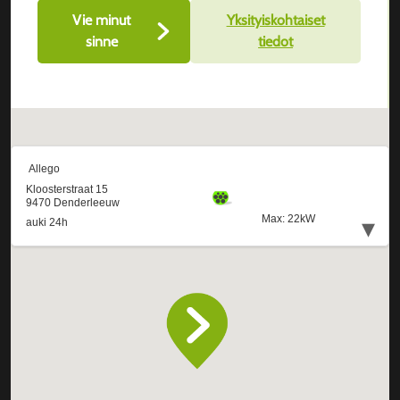
Vie minut
Yksityiskohtaiset
sinne
tiedot