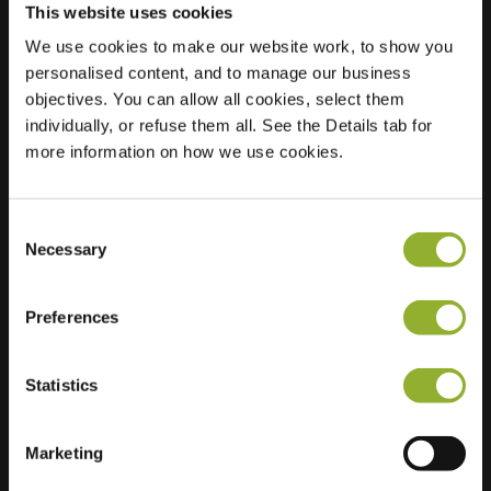
This website uses cookies
We use cookies to make our website work, to show you
Sijainti
personalised content, and to manage our business
Kolk 62
objectives. You can allow all cookies, select them
6852 KB
individually, or refuse them all. See the Details tab for
Lingewaard
more information on how we use cookies.
Alankomaat
Regular Charging
2 of 2 available
Consent
Necessary
Selection
Preferences
Lisätietoja
Statistics
Hyväksymme: American Express,
Marketing
Mastercard, VISA, Chargecard,