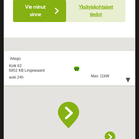
Vie minut
Yksityiskohtaiset
sinne
tiedot