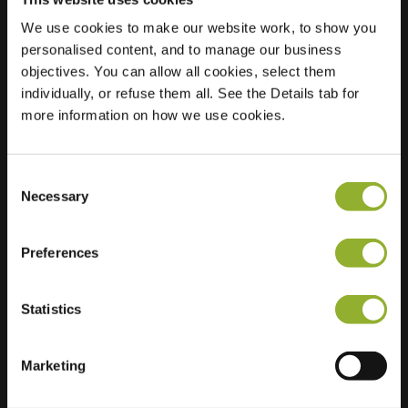
We use cookies to make our website work, to show you
personalised content, and to manage our business
Sijainti
La Salettestraat 24
objectives. You can allow all cookies, select them
9680 Maarkedal
individually, or refuse them all. See the Details tab for
Belgia Belgia
more information on how we use cookies.
Regular Charging
2 of 2 available
Consent
Necessary
Selection
Preferences
Lisätietoja
Statistics
Hyväksymme: American Express,
Mastercard, VISA, Chargecard,
Marketing