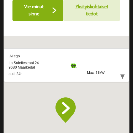
Vie minut
Yksityiskohtaiset
sinne
tiedot