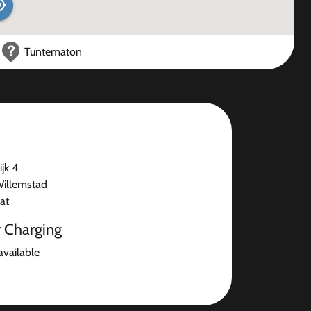
Tuntematon
jk 4
illemstad
at
r Charging
available