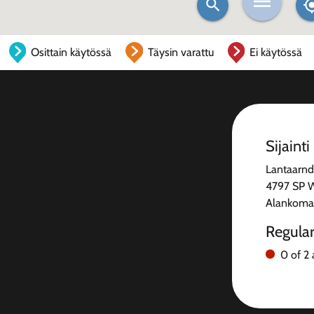
Osittain käytössä
Täysin varattu
Ei käytössä
Sijainti
Lantaarndi
4797 SP W
Alankoma
Regula
0 of 2 