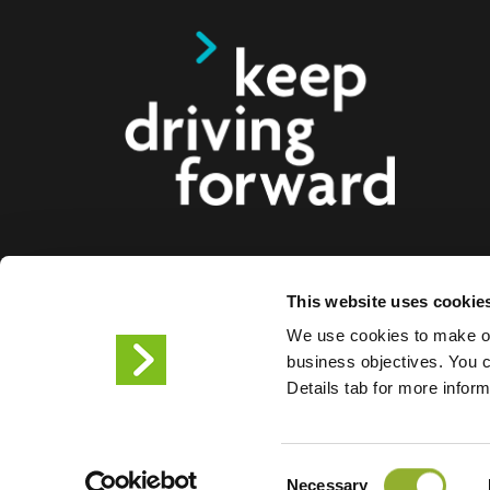
Tarjoamme älykkäitä latausratkaisuja sähköautoille
This website uses cookie
busseille ja kuorma-autoille kuluttajille, yrityksille 
We use cookies to make ou
Kokonaisvaltaiset latausratkaisumme helpottavat y
business objectives. You ca
kaupunkeja tarjoamaan sähköautoilijoiden tarvit
Details tab for more infor
infrastruktuuria, ja tuotteidemme skaalautuvuus t
tulevaisuuden kumppanin.
Consent
Necessary