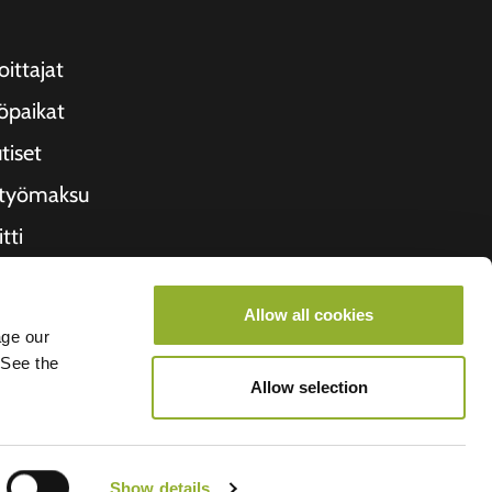
oittajat
öpaikat
tiset
ityömaksu
tti
etoa meistä
Allow all cookies
roometiket
age our
 See the
Allow selection
Show details