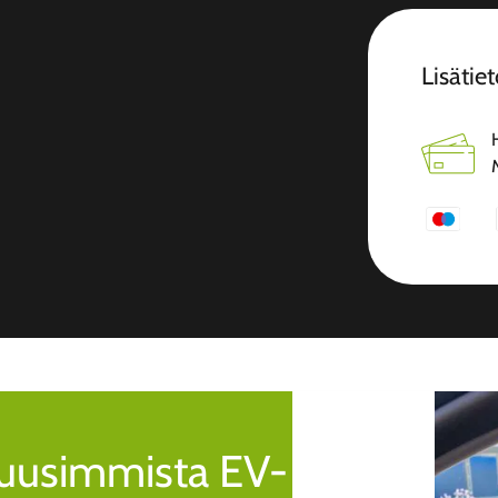
Lisätiet
a uusimmista EV-