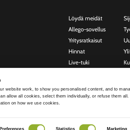
Löydä meidät
Sij
Allego-sovellus
Ty
Yritysratkaisut
Uu
Hinnat
Yl
Live-tuki
Kui
NMBS
Ti
, moottoripyörille,
s
ja kaupungeille.
Toimittajat
St
r website work, to show you personalised content, and to man
rityksiä ja
n allow all cookies, select them individually, or refuse them all.
semaa
mation on how we use cookies.
ekee meistä
Preferences
Statistics
Marketing