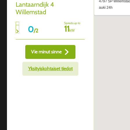
Lantaarndijk 4
Willemstad
Speeds up to
11
0
/
2
kW
Vie minut sinne
Yksityiskohtaiset tiedot