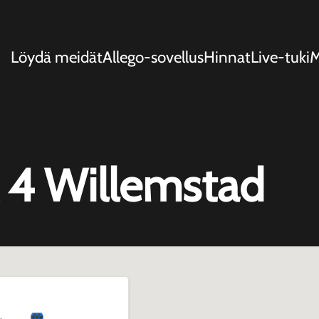
Löydä meidät
Allego-sovellus
Hinnat
Live-tuki
k 4 Willemstad