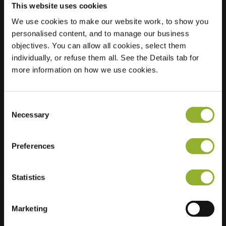
This website uses cookies
We use cookies to make our website work, to show you
Sijainti
personalised content, and to manage our business
Maaltebruggestraat
objectives. You can allow all cookies, select them
233
individually, or refuse them all. See the Details tab for
9000 Gent
more information on how we use cookies.
Belgia
Regular Charging
1 of 2 available
Consent
Necessary
Selection
Preferences
Lisätietoja
Statistics
Hyväksymme: American Express,
Marketing
Mastercard, VISA, Chargecard,