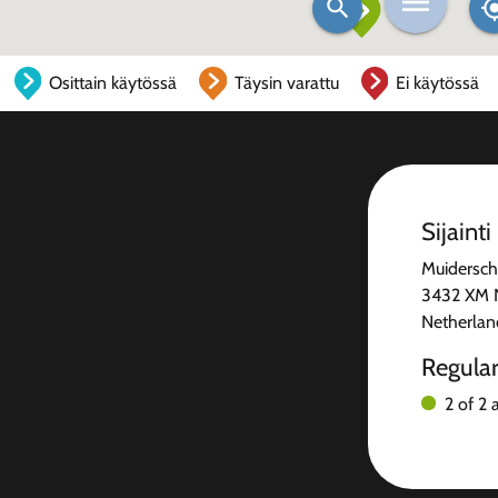
Osittain käytössä
Täysin varattu
Ei käytössä
Sijainti
Muidersch
3432 XM 
Netherlan
Regula
2 of 2 