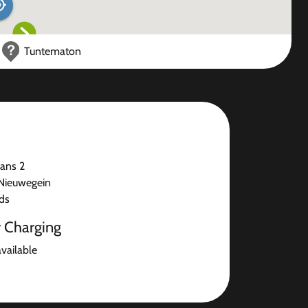
Tuntematon
ans 2
Nieuwegein
ds
r Charging
available