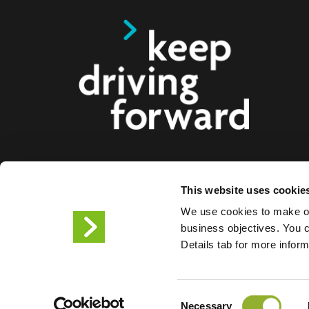
Tarjoamme älykkäitä latausratkaisuja sähköautoille
This website uses cookie
busseille ja kuorma-autoille kuluttajille, yrityksille 
We use cookies to make ou
Kokonaisvaltaiset latausratkaisumme helpottavat y
business objectives. You ca
kaupunkeja tarjoamaan sähköautoilijoiden tarvit
Details tab for more infor
infrastruktuuria, ja tuotteidemme skaalautuvuus t
tulevaisuuden kumppanin.
Consent
Necessary