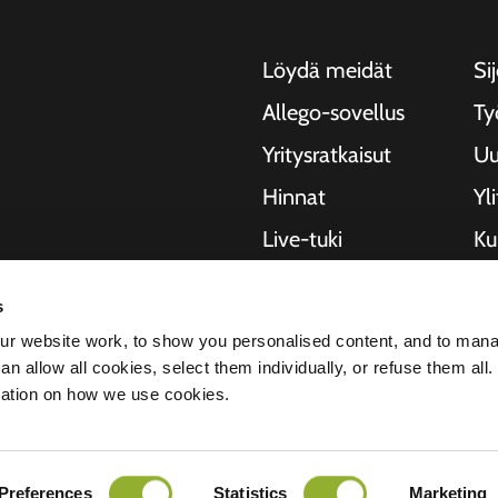
Löydä meidät
Sij
Allego-sovellus
Ty
Yritysratkaisut
Uu
Hinnat
Yl
Live-tuki
Kui
NMBS
Ti
, moottoripyörille,
s
ja kaupungeille.
Toimittajat
St
r website work, to show you personalised content, and to man
rityksiä ja
n allow all cookies, select them individually, or refuse them all.
semaa
mation on how we use cookies.
ekee meistä
Preferences
Statistics
Marketing