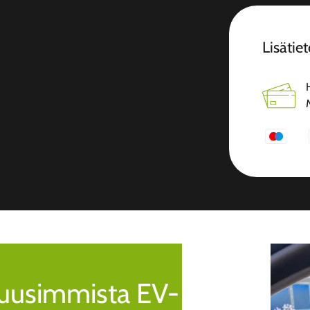
Lisätiet
a uusimmista EV-