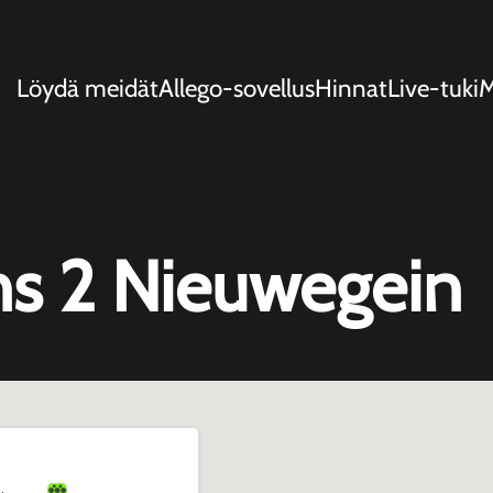
Löydä meidät
Allego-sovellus
Hinnat
Live-tuki
s 2 Nieuwegein