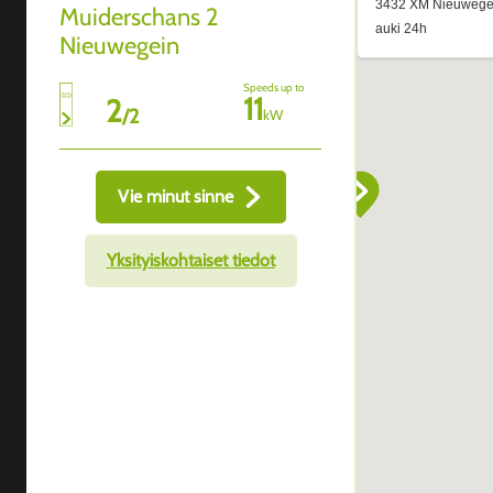
Muiderschans 2
Nieuwegein
Speeds up to
11
2
/
2
kW
Vie minut sinne
Yksityiskohtaiset tiedot