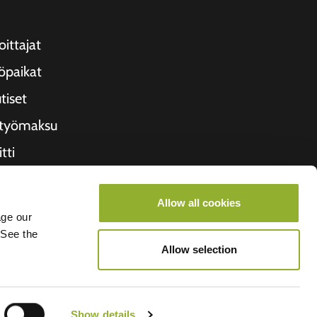
oittajat
öpaikat
tiset
ityömaksu
tti
etoa meistä
Allow all cookies
roometiket
age our
 See the
Allow selection
Show details