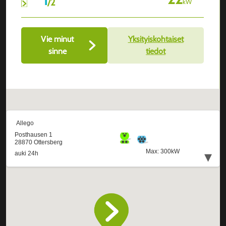
/
2
kW
Vie minut
Yksityiskohtaiset
sinne
tiedot