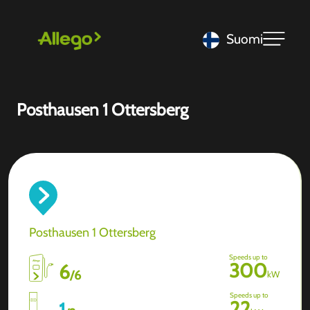
Suomi
Posthausen 1 Ottersberg
Posthausen 1 Ottersberg
Speeds up to
300
6
/
6
kW
Speeds up to
22
1