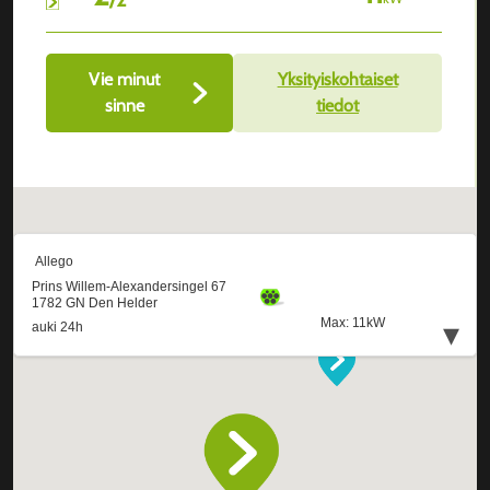
Vie minut
Yksityiskohtaiset
sinne
tiedot