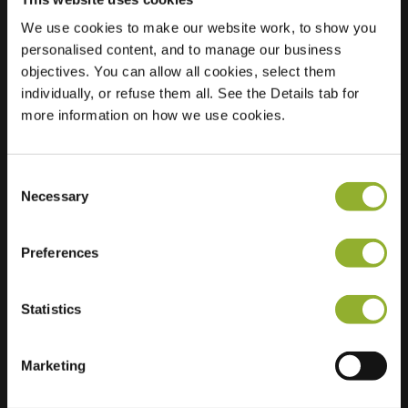
We use cookies to make our website work, to show you
personalised content, and to manage our business
Sijainti
Rietgansstraat 49
objectives. You can allow all cookies, select them
3291 VJ Strijen
individually, or refuse them all. See the Details tab for
Alankomaat
more information on how we use cookies.
Regular Charging
2 of 2 available
Consent
Necessary
Selection
Preferences
Lisätietoja
Statistics
Hyväksymme: American Express,
Mastercard, VISA, Chargecard,
Marketing