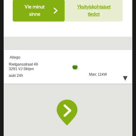
Vie minut
Yksityiskohtaiset
sinne
tiedot