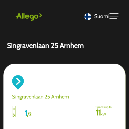
Suomi
Singravenlaan 25 Arnhem
Singravenlaan 25 Arnhem
Speeds up to
11
1
/
2
kW