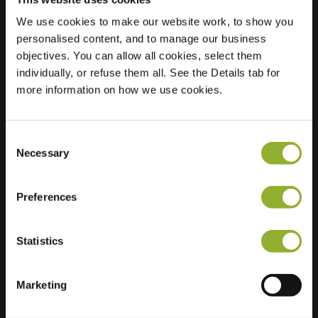
We use cookies to make our website work, to show you
personalised content, and to manage our business
Sijainti
Singravenlaan 25
objectives. You can allow all cookies, select them
6825 BE Arnhem
individually, or refuse them all. See the Details tab for
Netherlands
more information on how we use cookies.
Regular Charging
1 of 2 available
Consent
Necessary
Selection
Preferences
Lisätietoja
Statistics
Hyväksymme: American Express,
Mastercard, VISA, Chargecard,
Marketing