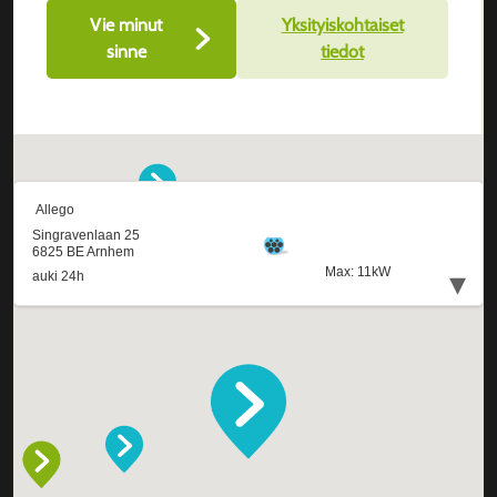
Vie minut
Yksityiskohtaiset
sinne
tiedot