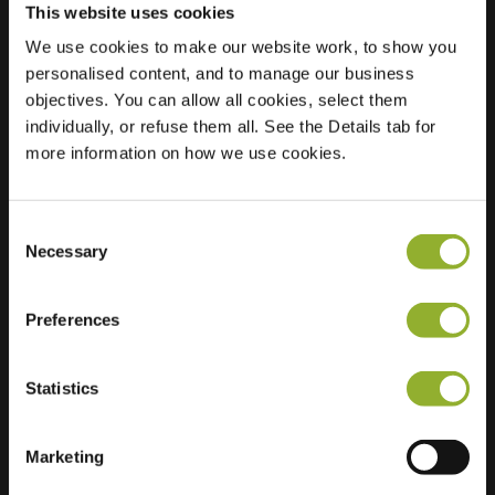
This website uses cookies
We use cookies to make our website work, to show you
Sijainti
personalised content, and to manage our business
Sint-Martensstraat
objectives. You can allow all cookies, select them
25
individually, or refuse them all. See the Details tab for
9600 Ronse
more information on how we use cookies.
Belgia Belgia
Regular Charging
2 of 2 available
Consent
Necessary
Selection
Preferences
Lisätietoja
Statistics
Hyväksymme: American Express,
Marketing
Mastercard, VISA, Chargecard,