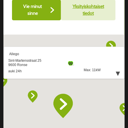
Vie minut
Yksityiskohtaiset
sinne
tiedot