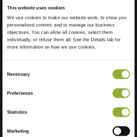
This website uses cookies
We use cookies to make our website work, to show you
personalised content, and to manage our business
Sijainti
Sint Willebrordstraat
objectives. You can allow all cookies, select them
1
individually, or refuse them all. See the Details tab for
5014 CA Tilburg
more information on how we use cookies.
Alankomaat
Regular Charging
2 of 2 available
Consent
Necessary
Selection
Preferences
Statistics
Lisätietoja
Marketing
Hyväksymme: American Express,