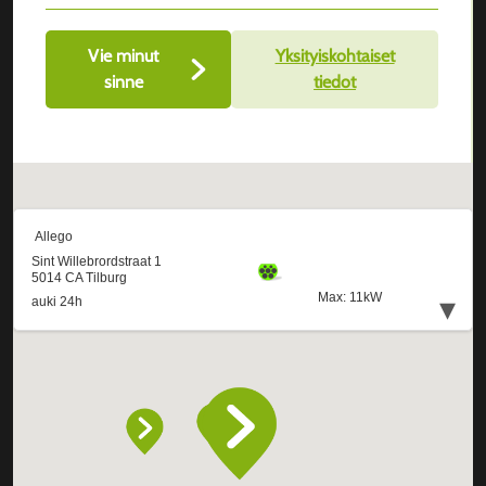
Vie minut
Yksityiskohtaiset
sinne
tiedot