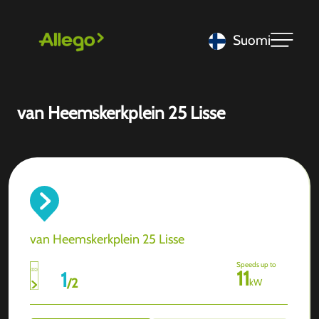
Suomi
van Heemskerkplein 25 Lisse
van Heemskerkplein 25 Lisse
Speeds up to
11
1
/
2
kW