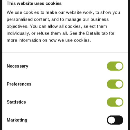
This website uses cookies
We use cookies to make our website work, to show you
Sijainti
personalised content, and to manage our business
van Heemskerkplein
objectives. You can allow all cookies, select them
25
individually, or refuse them all. See the Details tab for
2161 TG Lisse
more information on how we use cookies.
Alankomaat
Regular Charging
1 of 2 available
Consent
Necessary
Selection
Preferences
Lisätietoja
Statistics
Hyväksymme: American Express,
Marketing
Mastercard, VISA, Chargecard,