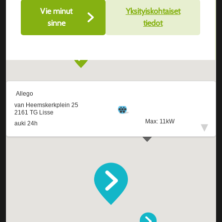
Vie minut
Yksityiskohtaiset
sinne
tiedot