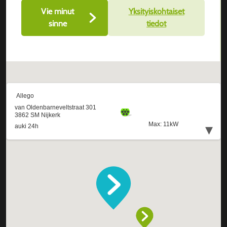
Vie minut
Yksityiskohtaiset
sinne
tiedot