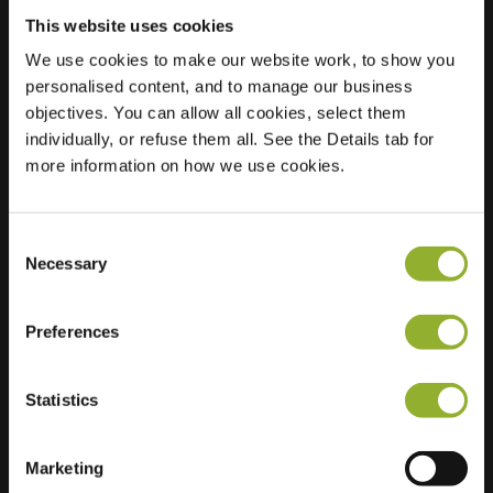
This website uses cookies
We use cookies to make our website work, to show you
Sijainti
van
personalised content, and to manage our business
Oldenbarneveltstraat
objectives. You can allow all cookies, select them
301
individually, or refuse them all. See the Details tab for
3862 SM Nijkerk
more information on how we use cookies.
Alankomaat
Regular Charging
2 of 2 available
Consent
Necessary
Selection
Preferences
Statistics
Lisätietoja
Hyväksymme: American Express,
Marketing