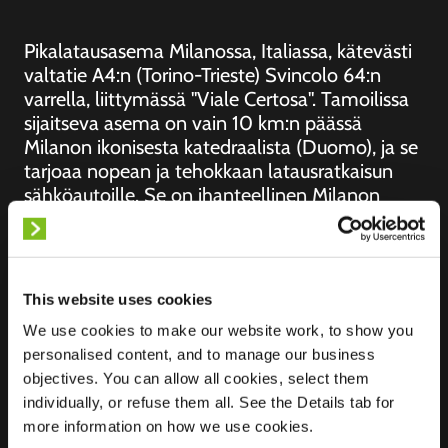
Pikalatausasema Milanossa, Italiassa, kätevästi
valtatie A4:n (Torino-Trieste) Svincolo 64:n
varrella, liittymässä "Viale Certosa". Tamoilissa
sijaitseva asema on vain 10 km:n päässä
Milanon ikonisesta katedraalista (Duomo), ja se
tarjoaa nopean ja tehokkaan latausratkaisun
sähköautoille. Se on ihanteellinen Milanon
kautta kulkeville matkailijoille ja
työmatkalaisille, ja se tarjoaa helpon pääsyn
lataukseen ja matkan jatkamiseen eri puolilla
Italiaa.
This website uses cookies
We use cookies to make our website work, to show you
personalised content, and to manage our business
objectives. You can allow all cookies, select them
individually, or refuse them all. See the Details tab for
Sijainti
Via Alessandro Litta
more information on how we use cookies.
Modignani, 50