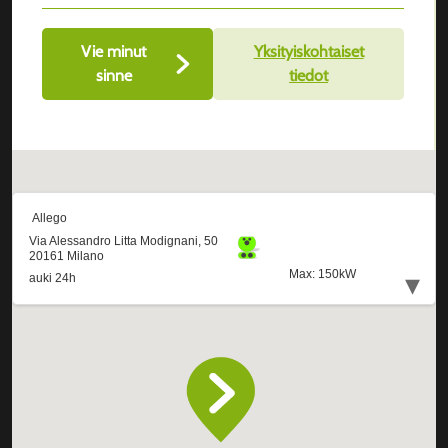
Vie minut
Yksityiskohtaiset
sinne
tiedot