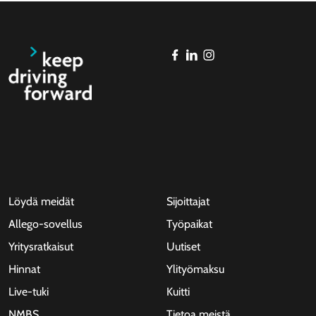
Löydä meidät
Sijoittajat
Allego-sovellus
Työpaikat
Yritysratkaisut
Uutiset
Hinnat
Ylityömaksu
Live-tuki
Kuitti
NMBS
Tietoa meistä