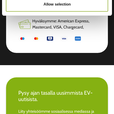
Allow selection
Lisätietoja
Hyväksymme: American Express,
Mastercard, VISA, Chargecard,
Pysy ajan tasalla uusimmista EV-
uutisista.
Liity yhteisöömme sosiaalisessa mediassa ja