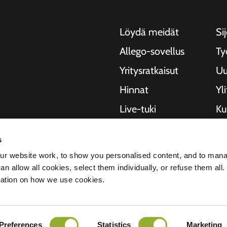
Löydä meidät
Sij
Allego-sovellus
Ty
Yritysratkaisut
Uu
Hinnat
Yl
Live-tuki
Kui
NMBS
Ti
, moottoripyörille,
s
ja kaupungeille.
Toimittajat
St
r website work, to show you personalised content, and to man
rityksiä ja
n allow all cookies, select them individually, or refuse them all.
semaa
mation on how we use cookies.
ekee meistä
Preferences
Statistics
Marketing