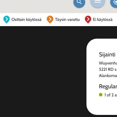
Osittain käytössä
Täysin varattu
Ei käytössä
Sijainti
Wuyvenha
5221 RD 
Alankoma
Regula
1 of 2 