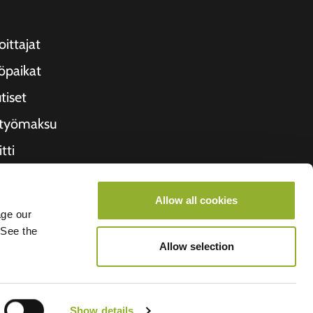
oittajat
öpaikat
tiset
ityömaksu
tti
etoa meistä
Allow all cookies
roometiket
age our
 See the
Allow selection
Show details