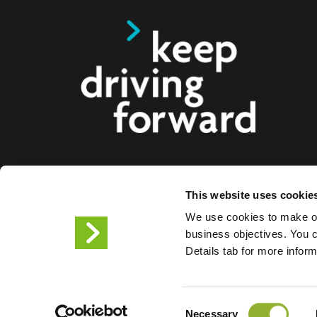
Tarjoamme älykkäitä latausratkaisuja sähköautoille
This website uses cookie
busseille ja kuorma-autoille kuluttajille, yrityksille 
We use cookies to make ou
Kokonaisvaltaiset latausratkaisumme helpottavat y
business objectives. You ca
kaupunkeja tarjoamaan sähköautoilijoiden tarvit
Details tab for more infor
infrastruktuuria, ja tuotteidemme skaalautuvuus t
tulevaisuuden kumppanin.
Consent
Necessary