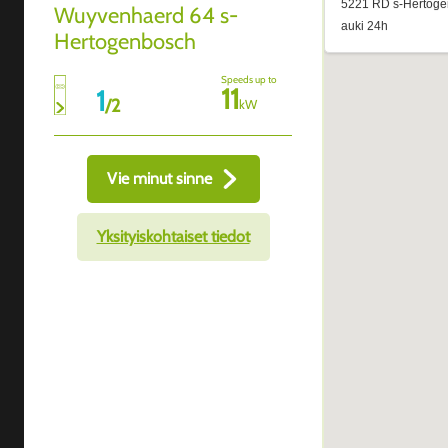
Wuyvenhaerd 64 s-
Hertogenbosch
Speeds up to
11
1
/
2
kW
Vie minut sinne
Yksityiskohtaiset tiedot