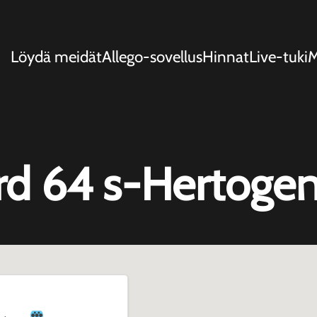
Löydä meidät
Allego-sovellus
Hinnat
Live-tuki
d 64 s-Hertoge