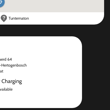
Tuntematon
erd 64
s-Hertogenbosch
at
r Charging
available