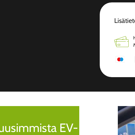
Lisätiet
a uusimmista EV-