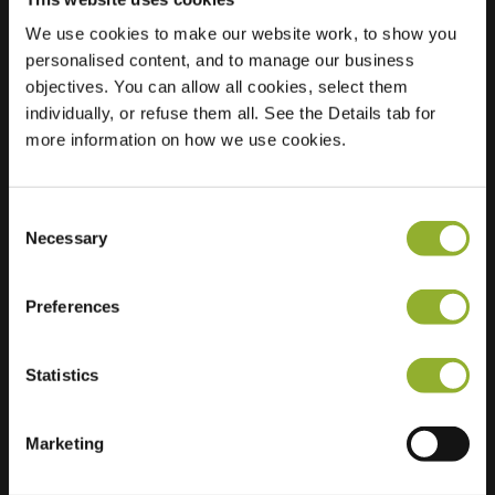
We use cookies to make our website work, to show you
personalised content, and to manage our business
Sijainti
Zuiderweg 103
objectives. You can allow all cookies, select them
9744 AA Groningen
individually, or refuse them all. See the Details tab for
Alankomaat
more information on how we use cookies.
Regular Charging
0 of 2 available
Consent
Necessary
Selection
Preferences
Lisätietoja
Statistics
Hyväksymme: American Express,
Mastercard, VISA, Chargecard,
Marketing