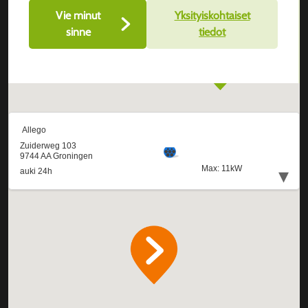
Vie minut
Yksityiskohtaiset
sinne
tiedot