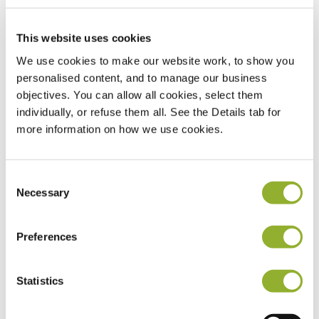
w ciągu 72 godzin, a następnie
kompleksową ocenę
This website uses cookies
lokalizacji, aby upewnić się, że
We use cookies to make our website work, to show you
Twoja lokalizacja jest idealnie
personalised content, and to manage our business
objectives. You can allow all cookies, select them
dopasowana. Następnie
individually, or refuse them all. See the Details tab for
przystąpimy do łatwej
more information on how we use cookies.
instalacji stacji ładowania,
Consent
modernizując przestrzeń bez
Necessary
Selection
żadnych kłopotów.
Preferences
Statistics