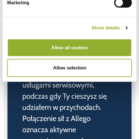
Marketing
Krok 3 - Zero konserwacji,
wszystkie zyski
Show details
Allow all cookies
Skorzystaj z bezobsługowego
doświadczenia, ponieważ nasz
Allow selection
zespół zajmuje się wszystkimi
usługami serwisowymi,
podczas gdy Ty cieszysz się
udziałem w przychodach.
Połączenie sił z Allego
oznacza aktywne