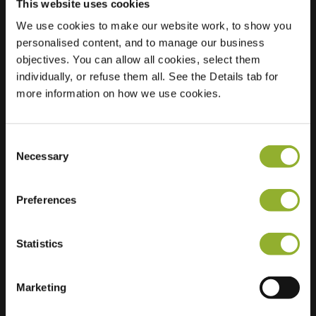
This website uses cookies
We use cookies to make our website work, to show you
Posizione
Amer 144
personalised content, and to manage our business
8032 GS Zwolle
objectives. You can allow all cookies, select them
Paesi Bassi
individually, or refuse them all. See the Details tab for
more information on how we use cookies.
Regular Charging
2 of 2 available
Consent
Necessary
Selection
Preferences
Informazioni aggiuntive
Statistics
Accettiamo: American Express,
Mastercard, VISA, Chargecard,
Marketing