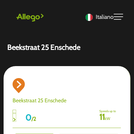
Italiano
Beekstraat 25 Enschede
Beekstraat 25 Enschede
Speeds up to
11
0
/
2
kW