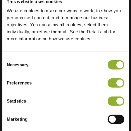
This website uses cookies
We use cookies to make our website work, to show you
Posizione
Beekstraat 25
personalised content, and to manage our business
7523 XJ Enschede
objectives. You can allow all cookies, select them
Paesi Bassi
individually, or refuse them all. See the Details tab for
more information on how we use cookies.
Regular Charging
0 of 2 available
Consent
Necessary
Selection
Preferences
Informazioni aggiuntive
Statistics
Accettiamo: American Express,
Mastercard, VISA, Chargecard,
Marketing