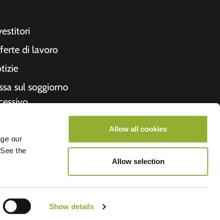
vestitori
ferte di lavoro
tizie
ssa sul soggiorno
cessivo
cevuta
Allow all cookies
formazioni su di
age our
 See the
i
Allow selection
roometiket
Show details
V.