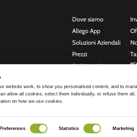
Dove siamo
In
Allego App
Of
Soluzioni Aziendali
No
Prezzi
Ta
ec
Assistenza in
tempo reale
Ri
s
o, moto, autobus e
NMBS
In
r website work, to show you personalised content, and to man
Le nostre soluzioni
n allow all cookies, select them individually, or refuse them all.
no
ende e le città
Fornitori
mation on how we use cookies.
hanno bisogno, mentre
St
del futuro.
arazione sulla privacy
Preferences
Statistics
Marketing
Tutti i diritti riservati © 2026 - Allego B.
nsabilità
Cookies