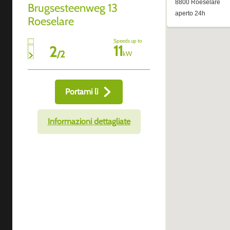
Brugsesteenweg 13
Roeselare
Speeds up to
11
2
/
2
kW
Portami lì
Informazioni dettagliate