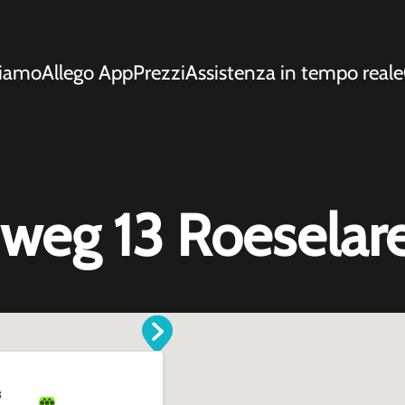
siamo
Allego App
Prezzi
Assistenza in tempo reale
weg 13 Roeselar