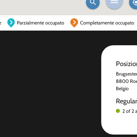
e
Parzialmente occupato
Completamente occupato
Posizi
Brugseste
8800 Roe
Belgio
Regula
2 of 2 