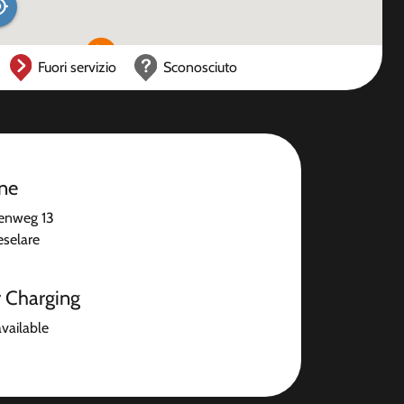
Fuori servizio
Sconosciuto
one
enweg 13
selare
r Charging
available