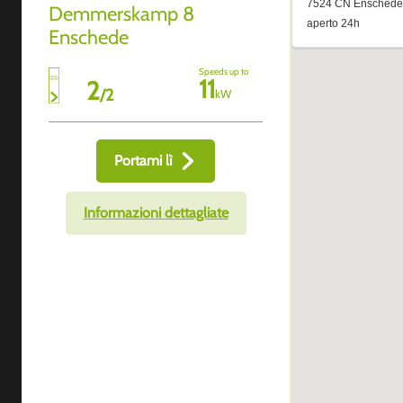
Demmerskamp 8
Enschede
Speeds up to
11
2
/
2
kW
Portami lì
Informazioni dettagliate