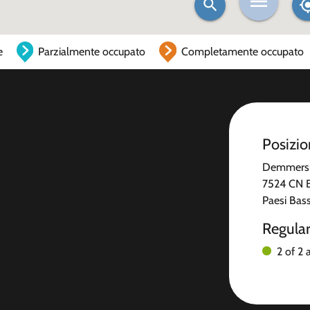
e
Parzialmente occupato
Completamente occupato
Posizi
Demmers
7524 CN 
Paesi Bass
Regula
2 of 2 