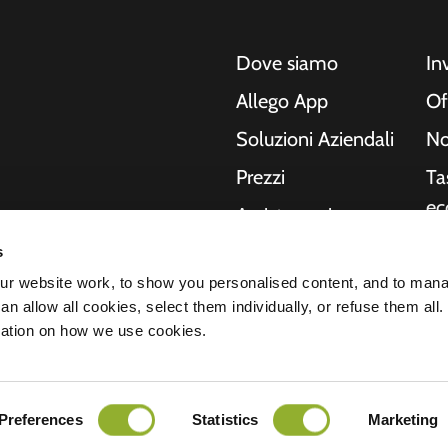
Dove siamo
In
Allego App
Of
Soluzioni Aziendali
No
Prezzi
Ta
ec
Assistenza in
tempo reale
Ri
s
o, moto, autobus e
NMBS
In
r website work, to show you personalised content, and to man
Le nostre soluzioni
n allow all cookies, select them individually, or refuse them all.
no
ende e le città
Fornitori
mation on how we use cookies.
hanno bisogno, mentre
St
del futuro.
arazione sulla privacy
Preferences
Statistics
Marketing
Tutti i diritti riservati © 2026 - Allego B.
nsabilità
Cookies