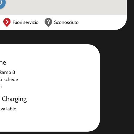
Fuori servizio
Sconosciuto
one
kamp 8
Enschede
i
r Charging
available