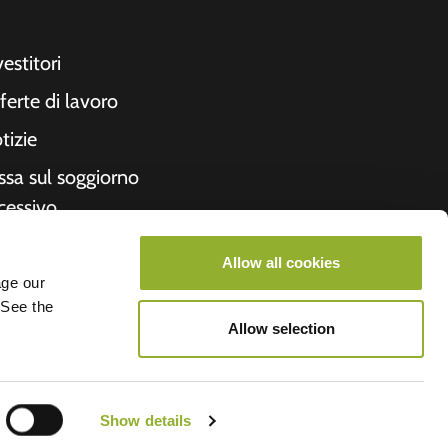
vestitori
ferte di lavoro
tizie
ssa sul soggiorno
cessivo
cevuta
Allow all cookies
formazioni su di
age our
 See the
i
Allow selection
roometiket
Show details
V.