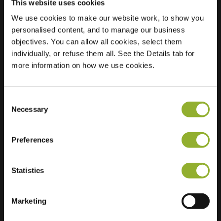
This website uses cookies
We use cookies to make our website work, to show you
Posizione
Emmastraat 64
personalised content, and to manage our business
6828 HH Arnhem
objectives. You can allow all cookies, select them
Paesi Bassi
individually, or refuse them all. See the Details tab for
more information on how we use cookies.
Regular Charging
2 of 2 available
Consent
Necessary
Selection
Preferences
Informazioni aggiuntive
Statistics
Accettiamo: American Express,
Mastercard, VISA, Chargecard,
Marketing