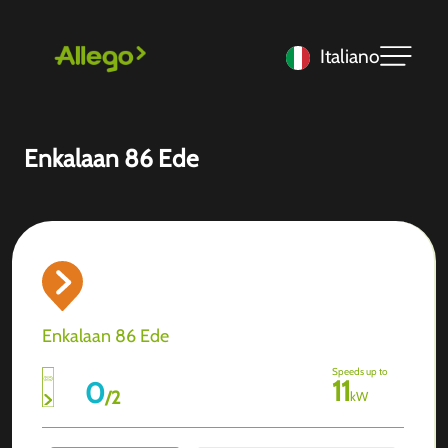
Italiano
Enkalaan 86 Ede
Enkalaan 86 Ede
Speeds up to
11
0
/
2
kW