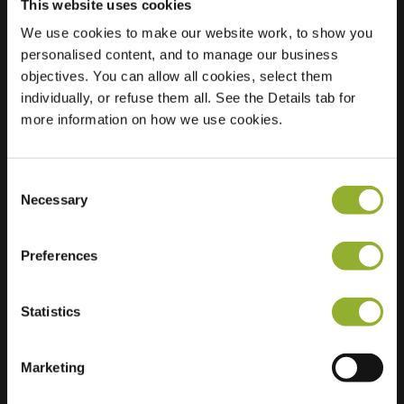
This website uses cookies
We use cookies to make our website work, to show you
Posizione
Enkalaan 86
personalised content, and to manage our business
6717 ZA Ede
objectives. You can allow all cookies, select them
Paesi Bassi
individually, or refuse them all. See the Details tab for
more information on how we use cookies.
Regular Charging
0 of 2 available
Consent
Necessary
Selection
Preferences
Informazioni aggiuntive
Statistics
Accettiamo: American Express,
Mastercard, VISA, Chargecard,
Marketing