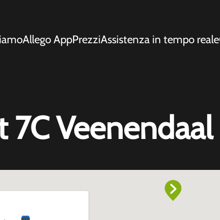
siamo
Allego App
Prezzi
Assistenza in tempo reale
at 7C Veenendaal