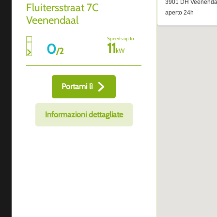
Fluitersstraat 7C
Veenendaal
Speeds up to
11
0
/
2
kW
Portami lì
Informazioni dettagliate