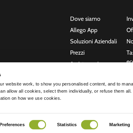
Dove siamo
In
Allego App
Of
Soluzioni Aziendali
No
Prezzi
Ta
ec
Assistenza in
tempo reale
Ri
s
o, moto, autobus e
NMBS
In
r website work, to show you personalised content, and to man
Le nostre soluzioni
n allow all cookies, select them individually, or refuse them all.
no
ende e le città
Fornitori
mation on how we use cookies.
hanno bisogno, mentre
St
del futuro.
arazione sulla privacy
Preferences
Statistics
Marketing
Tutti i diritti riservati © 2026 - Allego B.
nsabilità
Cookies