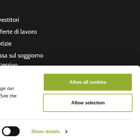
vestitori
ferte di lavoro
tizie
ssa sul soggiorno
cessivo
cevuta
Allow all cookies
formazioni su di
age our
 See the
i
Allow selection
roometiket
Show details
V.