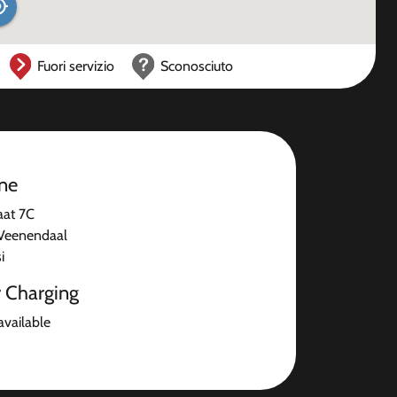
Fuori servizio
Sconosciuto
one
raat 7C
Veenendaal
i
r Charging
available