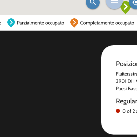
e
Parzialmente occupato
Completamente occupato
Posizi
Fluitersst
3901 DH 
Paesi Bass
Regula
0 of 2 