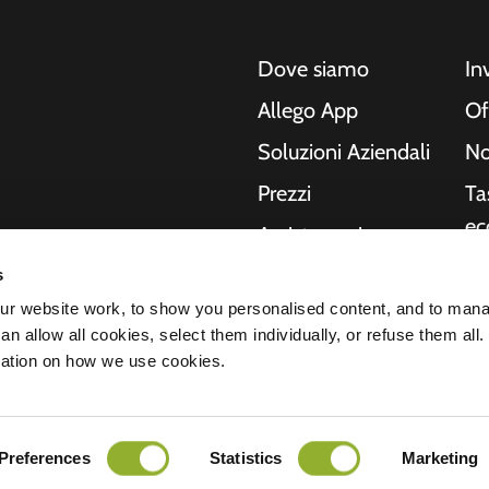
Dove siamo
In
Allego App
Of
Soluzioni Aziendali
No
Prezzi
Ta
ec
Assistenza in
tempo reale
Ri
s
o, moto, autobus e
NMBS
In
r website work, to show you personalised content, and to man
Le nostre soluzioni
n allow all cookies, select them individually, or refuse them all.
no
ende e le città
Fornitori
mation on how we use cookies.
hanno bisogno, mentre
St
del futuro.
arazione sulla privacy
Preferences
Statistics
Marketing
Tutti i diritti riservati © 2026 - Allego B.
nsabilità
Cookies