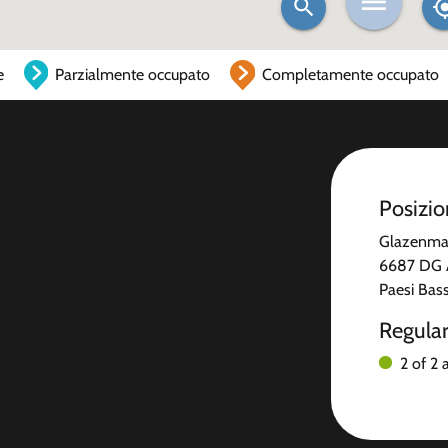
e
Parzialmente occupato
Completamente occupato
Posizi
Glazenma
6687 DG 
Paesi Bass
Regula
2 of 2 