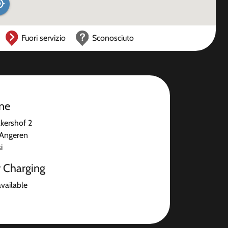
Fuori servizio
Sconosciuto
one
kershof 2
Angeren
i
r Charging
available