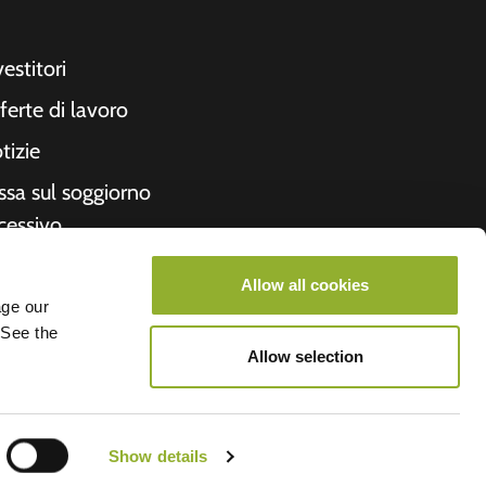
vestitori
ferte di lavoro
tizie
ssa sul soggiorno
cessivo
cevuta
Allow all cookies
formazioni su di
age our
 See the
i
Allow selection
roometiket
Show details
V.