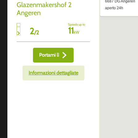
Glazenmakershof 2
Angeren
Speeds up to
11
2
/
2
kW
Portami lì
Informazioni dettagliate