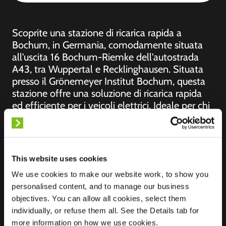
Scoprite una stazione di ricarica rapida a
Bochum, in Germania, comodamente situata
all'uscita 16 Bochum-Riemke dell'autostrada
A43, tra Wuppertal e Recklinghausen. Situata
presso il Grönemeyer Institut Bochum, questa
stazione offre una soluzione di ricarica rapida
ed efficiente per i veicoli elettrici. Ideale per chi
viaggia lungo questo itinerario chiave in
Germania, garantisce un'esperienza di ricarica
senza interruzioni durante il viaggio.
This website uses cookies
We use cookies to make our website work, to show you
personalised content, and to manage our business
objectives. You can allow all cookies, select them
Posizione
Herner Str. 419
individually, or refuse them all. See the Details tab for
44807 Bochum
more information on how we use cookies.