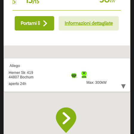
/
15
kW
Portami lì
Informazioni dettagliate