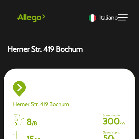
Italiano
Herner Str. 419 Bochum
Herner Str. 419 Bochum
Speeds up to
300
8
/
8
kW
Speeds up to
50
15