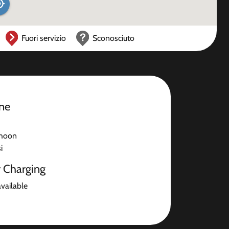
Fuori servizio
Sconosciuto
one
Rhoon
i
r Charging
available