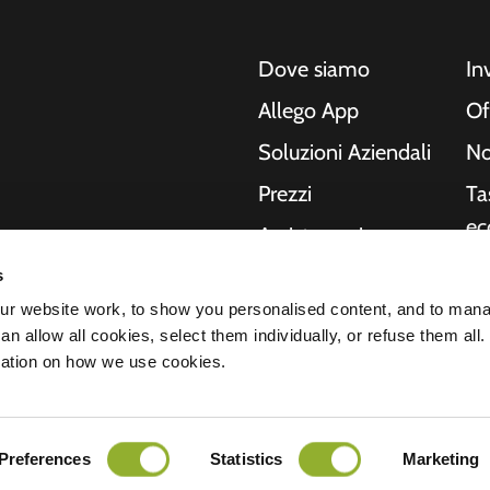
Dove siamo
In
Allego App
Of
Soluzioni Aziendali
No
Prezzi
Ta
ec
Assistenza in
tempo reale
Ri
s
o, moto, autobus e
NMBS
In
r website work, to show you personalised content, and to man
Le nostre soluzioni
n allow all cookies, select them individually, or refuse them all.
no
ende e le città
Fornitori
mation on how we use cookies.
hanno bisogno, mentre
St
del futuro.
arazione sulla privacy
Preferences
Statistics
Marketing
Tutti i diritti riservati © 2026 - Allego B.
nsabilità
Cookies