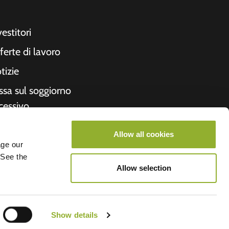
vestitori
ferte di lavoro
tizie
ssa sul soggiorno
cessivo
cevuta
Allow all cookies
formazioni su di
age our
 See the
i
Allow selection
roometiket
Show details
V.