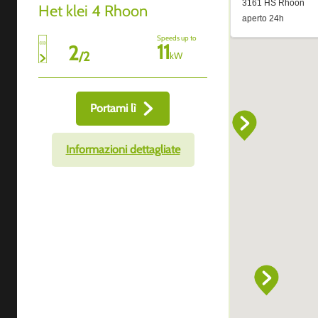
Het klei 4 Rhoon
Speeds up to
11
2
/
2
kW
Portami lì
Informazioni dettagliate