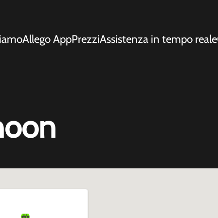
siamo
Allego App
Prezzi
Assistenza in tempo reale
Rhoon