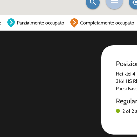
e
Parzialmente occupato
Completamente occupato
Posizi
Het klei 4
3161 HS 
Paesi Bass
Regula
2 of 2 