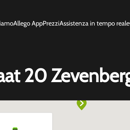
siamo
Allego App
Prezzi
Assistenza in tempo reale
aat 20 Zevenber