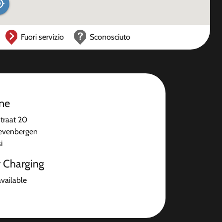
Fuori servizio
Sconosciuto
one
traat 20
evenbergen
i
r Charging
available