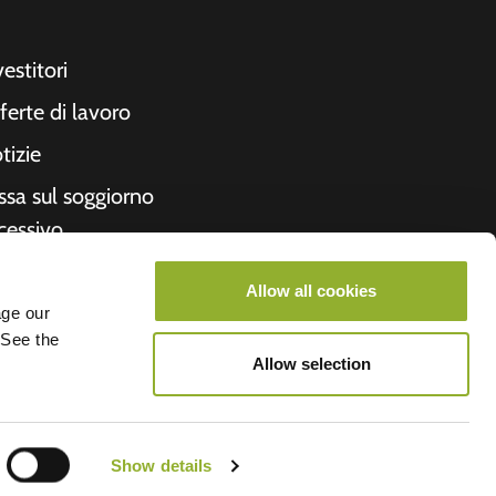
vestitori
ferte di lavoro
tizie
ssa sul soggiorno
cessivo
cevuta
Allow all cookies
formazioni su di
age our
 See the
i
Allow selection
roometiket
Show details
V.