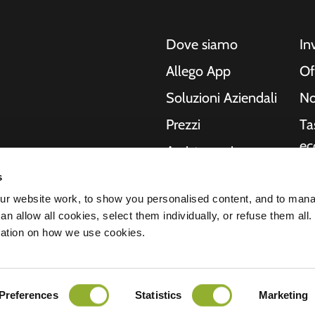
Dove siamo
In
Allego App
Of
Soluzioni Aziendali
No
Prezzi
Ta
ec
Assistenza in
tempo reale
Ri
s
o, moto, autobus e
NMBS
In
r website work, to show you personalised content, and to man
Le nostre soluzioni
n allow all cookies, select them individually, or refuse them all.
no
ende e le città
Fornitori
mation on how we use cookies.
hanno bisogno, mentre
St
del futuro.
arazione sulla privacy
Preferences
Statistics
Marketing
Tutti i diritti riservati © 2026 - Allego B.
nsabilità
Cookies