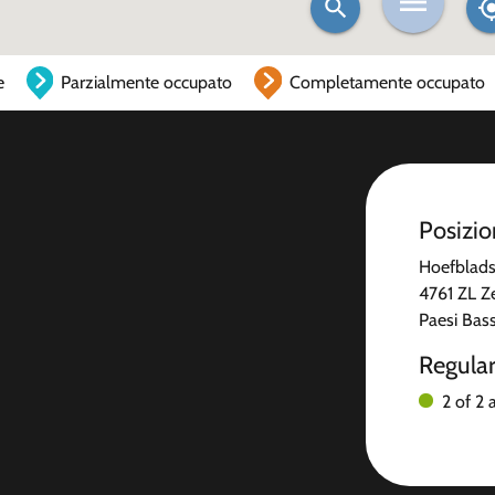
e
Parzialmente occupato
Completamente occupato
Posizi
Hoefblads
4761 ZL Z
Paesi Bass
Regula
2 of 2 