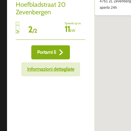
Hoefbladstraat 20
Zevenbergen
Speeds up to
11
2
/
2
kW
Portami lì
Informazioni dettagliate