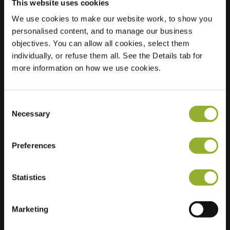
This website uses cookies
We use cookies to make our website work, to show you
Posizione
Kwade Plas 1
personalised content, and to manage our business
2431 Laakdal
objectives. You can allow all cookies, select them
Belgio
individually, or refuse them all. See the Details tab for
more information on how we use cookies.
Regular Charging
2 of 2 available
Consent
Necessary
Selection
Preferences
Informazioni aggiuntive
Statistics
Accettiamo: American Express,
Mastercard, VISA, Chargecard,
Marketing