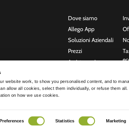
Dove siamo
In
Allego App
Of
Soluzioni Aziendali
No
Prezzi
Ta
ec
Assistenza in
tempo reale
Ri
s
o, moto, autobus e
NMBS
In
r website work, to show you personalised content, and to man
Le nostre soluzioni
n allow all cookies, select them individually, or refuse them all.
no
ende e le città
Fornitori
mation on how we use cookies.
hanno bisogno, mentre
St
del futuro.
arazione sulla privacy
Preferences
Statistics
Marketing
Tutti i diritti riservati © 2026 - Allego B.
nsabilità
Cookies