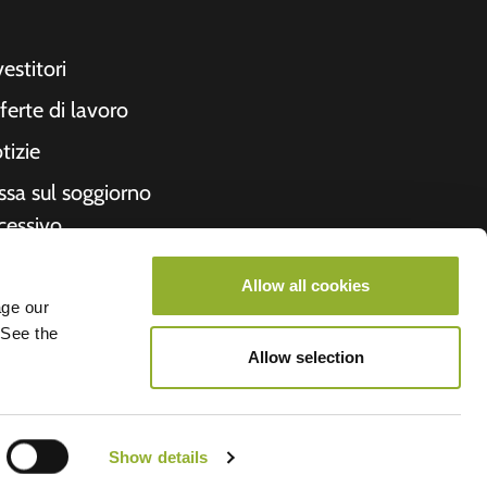
vestitori
ferte di lavoro
tizie
ssa sul soggiorno
cessivo
cevuta
Allow all cookies
formazioni su di
age our
 See the
i
Allow selection
roometiket
Show details
V.