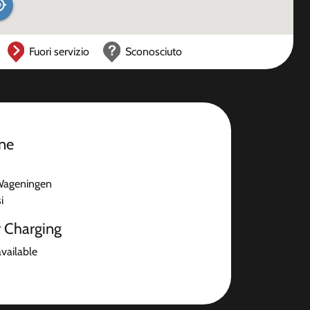
Fuori servizio
Sconosciuto
one
Wageningen
i
r Charging
available