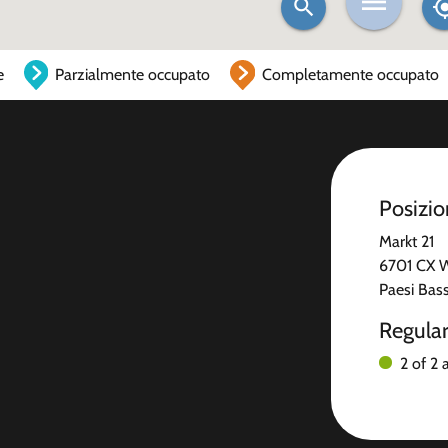
e
Parzialmente occupato
Completamente occupato
Posizi
Markt 21
6701 CX 
Paesi Bass
Regula
2 of 2 