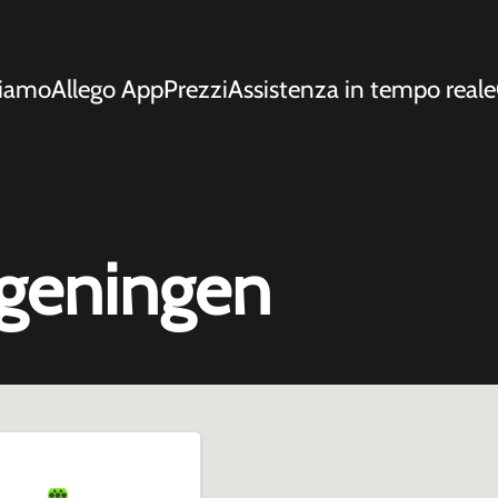
siamo
Allego App
Prezzi
Assistenza in tempo reale
ageningen