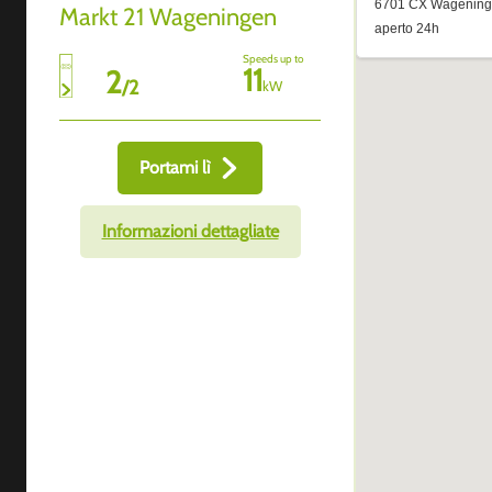
Markt 21 Wageningen
Speeds up to
11
2
/
2
kW
Portami lì
Informazioni dettagliate