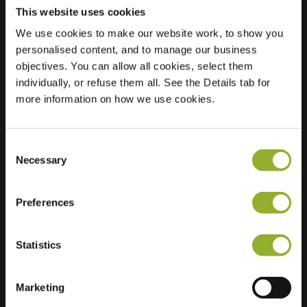
This website uses cookies
We use cookies to make our website work, to show you
Posizione
Nieuwstraat 63
personalised content, and to manage our business
3241 CL
objectives. You can allow all cookies, select them
Middelharnis
individually, or refuse them all. See the Details tab for
Paesi Bassi
more information on how we use cookies.
Regular Charging
2 of 2 available
Consent
Necessary
Selection
Preferences
Informazioni aggiuntive
Statistics
Accettiamo: American Express,
Mastercard, VISA, Chargecard,
Marketing