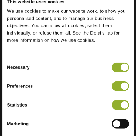
This website uses cookies
We use cookies to make our website work, to show you
Posizione
Parelmoervlinder 21
personalised content, and to manage our business
7943 RJ Meppel
objectives. You can allow all cookies, select them
Paesi Bassi
individually, or refuse them all. See the Details tab for
more information on how we use cookies.
Regular Charging
2 of 2 available
Consent
Necessary
Selection
Preferences
Informazioni aggiuntive
Statistics
Accettiamo: American Express,
Mastercard, VISA, Chargecard,
Marketing