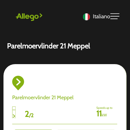
Italiano
Parelmoervlinder 21 Meppel
Parelmoervlinder 21 Meppel
Speeds up to
11
2
/
2
kW