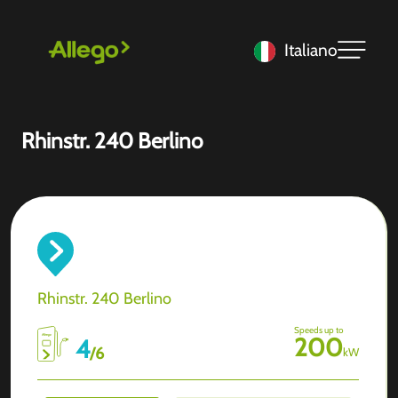
Italiano
Rhinstr. 240 Berlino
Rhinstr. 240 Berlino
Speeds up to
200
4
/
6
kW