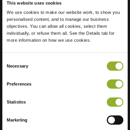
This website uses cookies
We use cookies to make our website work, to show you
Posizione
Rhinstr. 240
personalised content, and to manage our business
13055 Berlino
objectives. You can allow all cookies, select them
Germania
individually, or refuse them all. See the Details tab for
more information on how we use cookies.
Ultra-Fast
4 of 6 available
Charging
Consent
Necessary
Selection
Preferences
Informazioni aggiuntive
Statistics
Accettiamo: American Express,
Mastercard, VISA, Chargecard,
Marketing