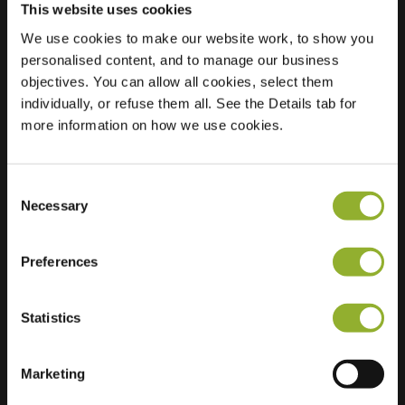
This website uses cookies
We use cookies to make our website work, to show you
Posizione
Roemerstr. 18A
personalised content, and to manage our business
59075 Hamm
objectives. You can allow all cookies, select them
Germania
individually, or refuse them all. See the Details tab for
more information on how we use cookies.
Ultra-Fast
2 of 2 available
Charging
Consent
Necessary
Selection
Preferences
Informazioni aggiuntive
Statistics
Accettiamo: American Express,
Mastercard, VISA, Chargecard,
Marketing