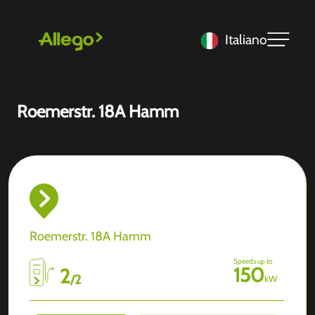
Italiano
Roemerstr. 18A Hamm
Roemerstr. 18A Hamm
Speeds up to
150
2
/
2
kW