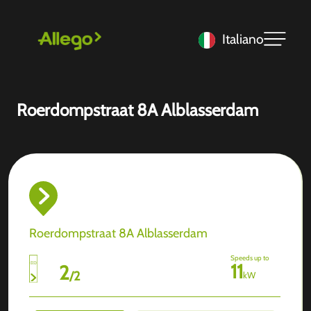
Italiano
Roerdompstraat 8A Alblasserdam
Roerdompstraat 8A Alblasserdam
Speeds up to
11
2
/
2
kW