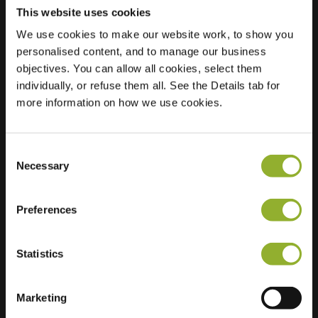
This website uses cookies
We use cookies to make our website work, to show you
Posizione
Roerdompstraat 8A
personalised content, and to manage our business
2953 ER
objectives. You can allow all cookies, select them
Alblasserdam
individually, or refuse them all. See the Details tab for
Paesi Bassi
more information on how we use cookies.
Regular Charging
2 of 2 available
Consent
Necessary
Selection
Preferences
Informazioni aggiuntive
Statistics
Accettiamo: American Express,
Mastercard, VISA, Chargecard,
Marketing