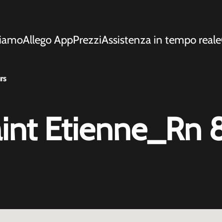
siamo
Allego App
Prezzi
Assistenza in tempo reale
rs
int Etienne_Rn 