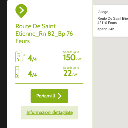
Route De Saint
Etienne_Rn 82_Bp 76
Feurs
Speeds up to
150
4
/
4
kW
Speeds up to
22
4
/
4
kW
Portami lì
Informazioni dettagliate