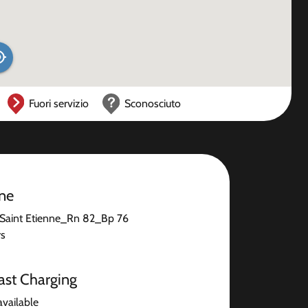
Fuori servizio
Sconosciuto
one
Saint Etienne_Rn 82_Bp 76
rs
ast Charging
available