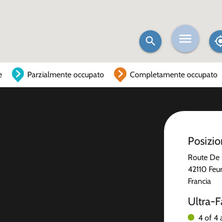
e
Parzialmente occupato
Completamente occupato
Posizi
Route De 
42110 Feu
Francia
Ultra-F
4 of 4 