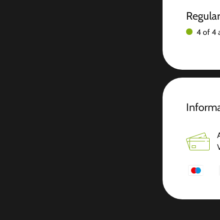
Regula
4 of 4 
Informa