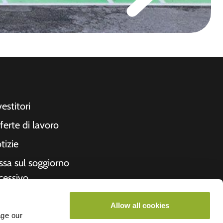
vestitori
ferte di lavoro
tizie
ssa sul soggiorno
cessivo
cevuta
Allow all cookies
formazioni su di
age our