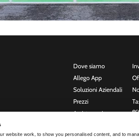
Dove siamo
In
Allego App
Of
Soluzioni Aziendali
No
Prezzi
Ta
ec
Assistenza in
tempo reale
Ri
s
o, moto, autobus e
NMBS
In
r website work, to show you personalised content, and to man
Le nostre soluzioni