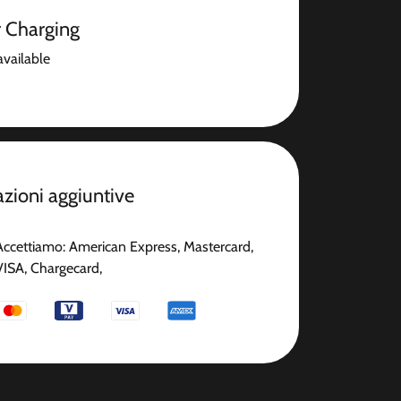
r Charging
available
zioni aggiuntive
Accettiamo: American Express, Mastercard,
VISA, Chargecard,