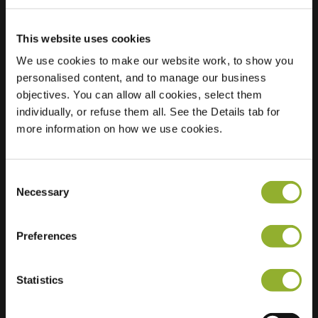
This website uses cookies
We use cookies to make our website work, to show you
Posizione
Schout van
personalised content, and to manage our business
Herenthalsplein 39
objectives. You can allow all cookies, select them
5237 TJ s-
individually, or refuse them all. See the Details tab for
Hertogenbosch
more information on how we use cookies.
Paesi Bassi
Regular Charging
2 of 2 available
Consent
Necessary
Selection
Preferences
Statistics
Informazioni aggiuntive