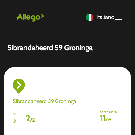
Italiano
Sibrandaheerd 59 Groninga
Sibrandaheerd 59 Groninga
Speeds up to
11
2
/
2
kW