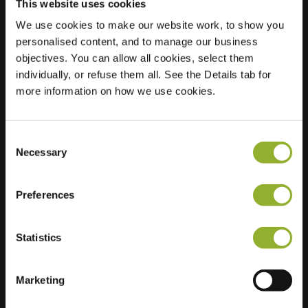
This website uses cookies
We use cookies to make our website work, to show you
Posizione
Sibrandaheerd 59
personalised content, and to manage our business
9737 NR Groningen
objectives. You can allow all cookies, select them
Paesi Bassi
individually, or refuse them all. See the Details tab for
more information on how we use cookies.
Regular Charging
2 of 2 available
Consent
Necessary
Selection
Preferences
Informazioni aggiuntive
Statistics
Accettiamo: American Express,
Mastercard, VISA, Chargecard,
Marketing