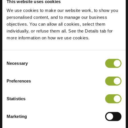
This website uses cookies
We use cookies to make our website work, to show you
Posizione
Soerenseweg 28
personalised content, and to manage our business
7314 CE Apeldoorn
objectives. You can allow all cookies, select them
Paesi Bassi
individually, or refuse them all. See the Details tab for
more information on how we use cookies.
Regular Charging
0 of 2 available
Consent
Necessary
Selection
Preferences
Informazioni aggiuntive
Statistics
Accettiamo: American Express,
Mastercard, VISA, Chargecard,
Marketing